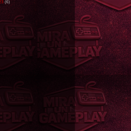
23
(6)