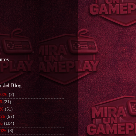
ntos
m
o del Blog
2026
(2)
26
(21)
26
(51)
026
(57)
26
(104)
026
(8)