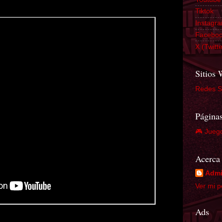
Tiktok
Instagr
Facebo
X (Twitte
Sitios
Redes S
Página
🎮 Jueg
Acerca
Adm
Ver mi p
Ads