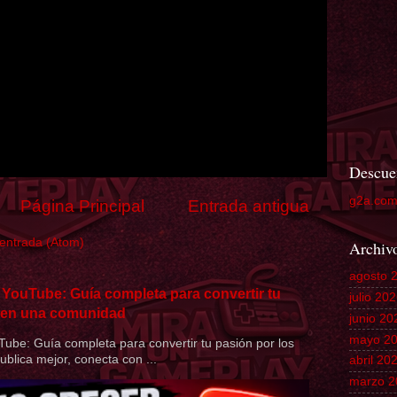
Descue
g2a.co
Página Principal
Entrada antigua
 entrada (Atom)
Archiv
agosto 
 YouTube: Guía completa para convertir tu
julio 20
s en una comunidad
junio 20
mayo 2
ube: Guía completa para convertir tu pasión por los
lica mejor, conecta con ...
abril 20
marzo 2