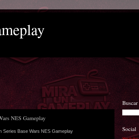
ameplay
Buscar 
 Wars NES Gameplay
Social
m Series Base Wars NES Gameplay
Youtube