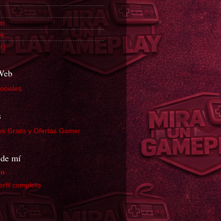
am
ok
r)
 Web
ociales
s
os Gratis y Ofertas Gamer
 de mí
in
erfil completo